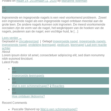
Posted on
maart 14, 2019
maart 11, 2020
by
Marianne Voerman
14
mrt
Ingroeiende en ingegroeide nagels is een veel voorkomend probleem. Zowel
een ingroeiende nagel als een ingegroeide nagel ontstaan meestal aan de
grote teen. De andere nagels kunnen ook ingroeien. De meest voorkomende
oorzaken zijn de vorm van de nagel, het wegknippen van de hoeken van de
nagels, peuteren aan de nagel, een vochtige huid, te […]
Lees verder
→
Geplaatst in
Uncategorized
|
Getagd
ingegroeide nagel
,
ingegroeide nagels
,
ingroeiende nagel
,
onsteking teennagel
,
pedicure
,
teennagel
Laat een reactie
achter
About
Lorem ipsum dolor sit amet, consectetuer adipiscing elit, sed diam nonummy
nibh euismod tincidunt.
Latest Posts
14
mrt
Ingegroeide teennagels
13
mrt
Wat is een schimmelnagel?
2
Reacties
03
mrt
Hoe ontstaan likdoorns?
Recent Comments
Pascalle Stalvord
op
Wat is een schimmelnagel?