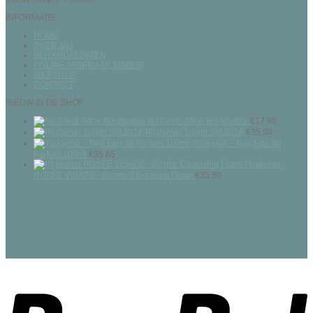
INFORMATIE
HOME
OVER MIJ
BEHANDELINGEN
ONLINE AFSPRAAK MAKEN
WEBSHOP
CONTACT
NIEUW IN DE SHOP
No Coral-Ation Breathable
€
17.95
Phytomer Travel Set 2026
€
35.00
Yodeyma – Nya Eau de
Parfum 100ml
€
35.85
Phytomer
ROSÉE VISAGE - Gentle Cleansing Foam
€
35.50