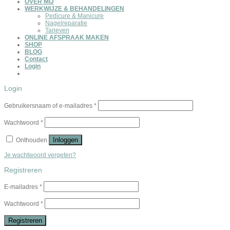
OVER MIJ
WERKWIJZE & BEHANDELINGEN
Pedicure & Manicure
Nagelreparatie
Tarieven
ONLINE AFSPRAAK MAKEN
SHOP
BLOG
Contact
Login
Login
Gebruikersnaam of e-mailadres
*
Wachtwoord
*
Inloggen
Onthouden
Je wachtwoord vergeten?
Registreren
E-mailadres
*
Wachtwoord
*
Registreren