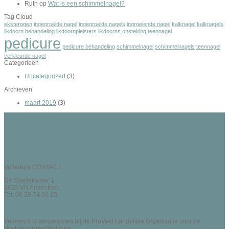
Ruth
op
Wat is een schimmelnagel?
Tag Cloud
eksterogen
ingegroeide nagel
ingegroeide nagels
ingroeiende nagel
kalknagel
kalknagels
likdoorn behandeling
likdoornpleisters
likdoorns
onsteking teennagel
pedicure
pedicure behandeling
schimmelnagel
schimmelnagels
teennagel
verkleurde nagel
Categorieën
Uncategorized
(3)
Archieven
maart 2019
(3)
Vallerey's CONTACT
De Staetekamer 1
3823 VN Amersfoort
Tel: 06 29 74 36 25
Vallerey's is aangesloten bij de ProVoet Landelijke Organisatie voor de
Voetverzorger/ Pedicure.