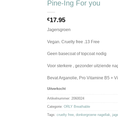
Pine-Ing For you
wenslijst
17.95
€
Jagersgroen
Vegan. Cruelty free .13 Free
Geen basecoat of topcoat nodig
Voor sterkere , gezonder uitziende na
Bevat Arganolie, Pro Vitamine B5 + V
Uitverkocht
Artikelnummer:
2060024
Categorie:
ORLY Breathable
Tags:
cruelty free
,
donkergroene nagellak
,
jag