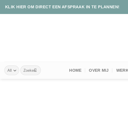
Skip
KLIK HIER OM DIRECT EEN AFSPRAAK IN TE PLANNEN!
to
content
Zoeken
HOME
OVER MIJ
WERK
naar: