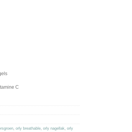
gels
itamine C
ersgroen
,
orly breathable
,
orly nagellak
,
orly