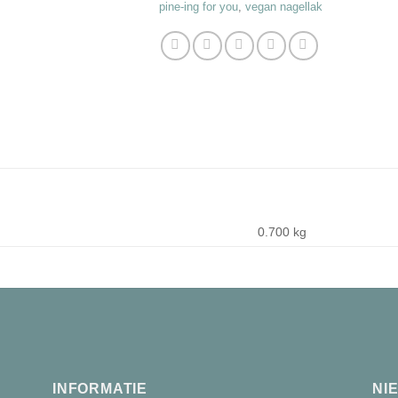
pine-ing for you
,
vegan nagellak
0.700 kg
INFORMATIE
NI