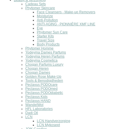
Beauty & Verzorging
Cadeau Sets
Phytomer Skincare
Face Cleansers - Make-up Removers
Moisturize
Anti-Pollution
ANTI-AGING - PIONNIÈRE XMF LINE
Eye
Phytomer Sun Care
Starter Kits
Travel Size
Body Products
Phytomer Homme
Yodeyma Dames Parfums
Yodeyma Heren Parfums
Yodeyma Cosmetica
Chogan Parfums Luxury
Chogan Heren
Chogan Dames
Golden Rose Make-Up
Tools & Benodigdheden
Peclavus PODOcare
Peclavus PODOmed
Peclavus PODOdiabetic
Peclavus Kids
Peclavus HAND
WandelWol
HFL Laboratories
Dadi Oil
LCN
LCN Handverzorging
LCN Mykosept