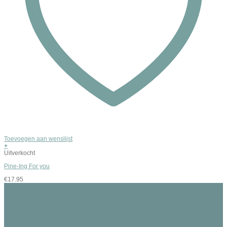
Toevoegen aan wenslijst
+
Uitverkocht
Pine-Ing For you
€
17.95