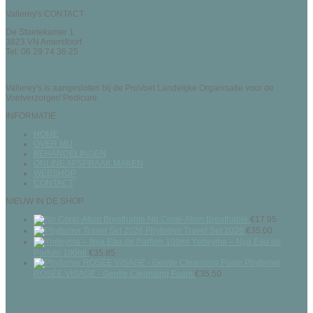
Vallerey's CONTACT
De Staetekamer 1
3823 VN Amersfoort
Tel: 06 29 74 36 25
Vallerey's is aangesloten bij de ProVoet Landelijke Organisatie voor de
Voetverzorger/ Pedicure.
INFORMATIE
HOME
OVER MIJ
BEHANDELINGEN
ONLINE AFSPRAAK MAKEN
WEBSHOP
CONTACT
NIEUW IN DE SHOP
No Coral-Ation Breathable
€
17.95
Phytomer Travel Set 2026
€
35.00
Yodeyma – Nya Eau de
Parfum 100ml
€
35.85
Phytomer
ROSÉE VISAGE - Gentle Cleansing Foam
€
35.50