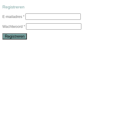
Registreren
E-mailadres
*
Wachtwoord
*
Registreren