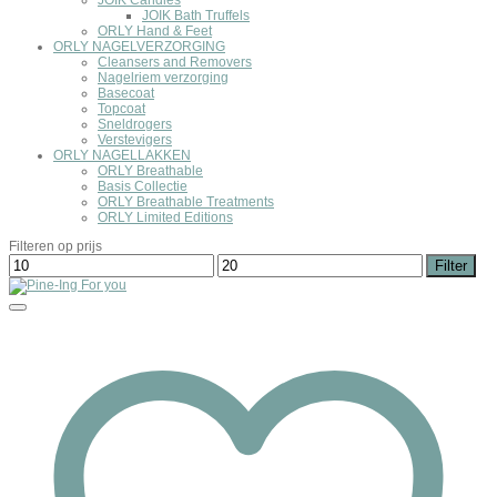
JOIK Candles
JOIK Bath Truffels
ORLY Hand & Feet
ORLY NAGELVERZORGING
Cleansers and Removers
Nagelriem verzorging
Basecoat
Topcoat
Sneldrogers
Verstevigers
ORLY NAGELLAKKEN
ORLY Breathable
Basis Collectie
ORLY Breathable Treatments
ORLY Limited Editions
Filteren op prijs
Min.
Max.
Filter
prijs
prijs