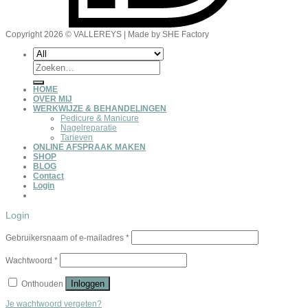
Copyright 2026 © VALLEREYS | Made by SHE Factory
Zoeken
naar:
HOME
OVER MIJ
WERKWIJZE & BEHANDELINGEN
Pedicure & Manicure
Nagelreparatie
Tarieven
ONLINE AFSPRAAK MAKEN
SHOP
BLOG
Contact
Login
Login
Gebruikersnaam of e-mailadres
*
Wachtwoord
*
Inloggen
Onthouden
Je wachtwoord vergeten?