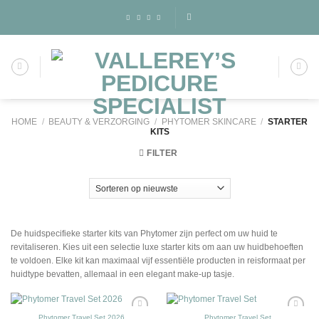
Skip
to
content
HOME
/
BEAUTY & VERZORGING
/
PHYTOMER SKINCARE
/
STARTER
KITS
FILTER
De huidspecifieke starter kits van Phytomer zijn perfect om uw huid te
revitaliseren. Kies uit een selectie luxe starter kits om aan uw huidbehoeften
te voldoen. Elke kit kan maximaal vijf essentiële producten in reisformaat per
huidtype bevatten, allemaal in een elegant make-up tasje.
Phytomer Travel Set 2026
Phytomer Travel Set