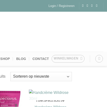
Login / Registreren
WINKELWAGEN
SHOP
BLOG
CONTACT
ults
+
UITVERKOCHT
Handcrème Wildrose