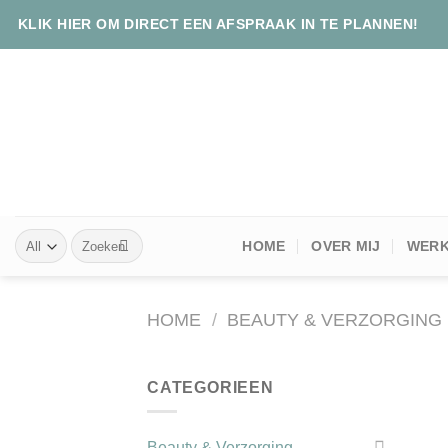
Skip
KLIK HIER OM DIRECT EEN AFSPRAAK IN TE PLANNEN!
to
content
Zoeken
HOME
OVER MIJ
WERK
naar:
HOME
/
BEAUTY & VERZORGING
CATEGORIEEN
Beauty & Verzorging