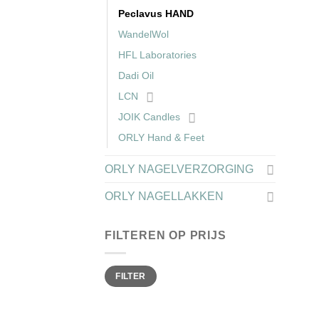
Peclavus HAND
WandelWol
HFL Laboratories
Dadi Oil
LCN
JOIK Candles
ORLY Hand & Feet
ORLY NAGELVERZORGING
ORLY NAGELLAKKEN
FILTEREN OP PRIJS
Min.
Max.
FILTER
prijs
prijs