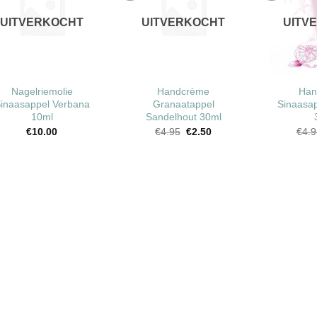
Toevoegen
Toevoegen
UITVERKOCHT
UITVERKOCHT
UITV
aan
aan
wenslijst
wenslijst
+
+
Nagelriemolie
Handcrème
Han
inaasappel Verbana
Granaatappel
Sinaasa
10ml
Sandelhout 30ml
Oorspronkelijke
Huidige
€
10.00
€
4.95
€
2.50
€
4.9
prijs
prijs
was:
is:
€4.95.
€2.50.