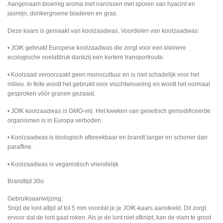
Aangenaam bloemig aroma met narcissen met sporen van hyacint en
jasmijn, donkergroene bladeren en gras.
Deze kaars is gemaakt van koolzaadwas. Voordelen van koolzaadwas:
• JOIK gebruikt Europese koolzaadwas die zorgt voor een kleinere
ecologische voetafdruk dankzij een kortere transportroute.
• Koolzaad veroorzaakt geen monocultuur en is niet schadelijk voor het
milieu. In feite wordt het gebruikt voor vruchtwisseling en wordt het normaal
gesproken vóór granen gezaaid.
• JOIK koolzaadwas is GMO-vrij. Het kweken van genetisch gemodificeerde
organismen is in Europa verboden.
• Koolzaadwas is biologisch afbreekbaar en brandt langer en schoner dan
paraffine.
• Koolzaadwas is veganistisch vriendelijk
Brandtijd 30u
Gebruiksaanwijzing:
Snijd de lont altijd af tot 5 mm voordat je je JOIK-kaars aansteekt. Dit zorgt
ervoor dat de lont gaat roken. Als je de lont niet afknipt, kan de vlam te groot