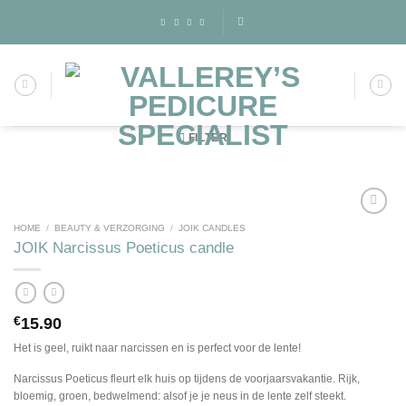
Skip
to
content
FILTER
HOME
/
BEAUTY & VERZORGING
/
JOIK CANDLES
JOIK Narcissus Poeticus candle
Toevoegen
aan
wenslijst
€
15.90
Het is geel, ruikt naar narcissen en is perfect voor de lente!
Narcissus Poeticus fleurt elk huis op tijdens de voorjaarsvakantie. Rijk,
bloemig, groen, bedwelmend: alsof je je neus in de lente zelf steekt.