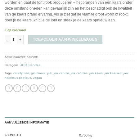
worden en gaat de lont rook produceren – het branden van een kaars onder
deze omstandigheden kan gevaarlijk zijn en het beschadigt ook de kwaliteit
van de kaars brand ervaring. Als je ziet dat de vlam te groot wordt of rookt,
doof je de kaars, knip je de lont en steek je de kaars opnieuw aan.
3 op voorraad
JOIK Narcissus Poeticus candle aantal
TOEVOEGEN AAN WINKELWAGEN
Artikelnummer:
narcis01
Categorie:
JOIK Candles
Tags:
cruelty free
,
geurkaars
,
joik
,
joik candle
,
joik candles
,
joik kaars
,
joik kaarsen
,
joik
narcissus poeticus
,
vegan
AANVULLENDE INFORMATIE
GEWICHT
0.700 kg