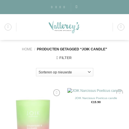
Skip
to
content
HOME
/
PRODUCTEN GETAGGED “JOIK CANDLE”
FILTER
JOIK Narcissus Poeticus candle
€
15.90
Toevoegen
Toevoegen
aan
aan
wenslijst
wenslijst