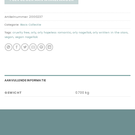
Artikelnummer:
2000237
Categorie:
Basis Collectie
Tags:
cruelty free
,
orly
,
orly hopeless romantic
,
orly nagellak
,
orly written in the stars
,
vegan
,
vegan nagellak
AANVULLENDE INFORMATIE
GEWICHT
0.700 kg