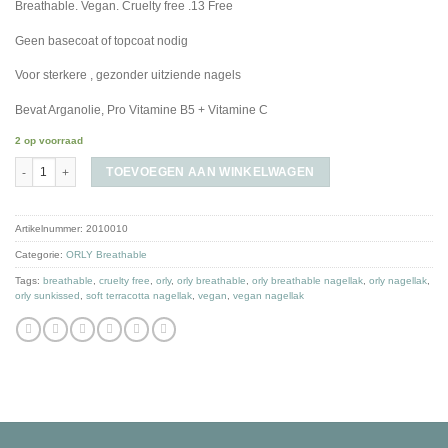
Breathable. Vegan. Cruelty free .13 Free
Geen basecoat of topcoat nodig
Voor sterkere , gezonder uitziende nagels
Bevat Arganolie, Pro Vitamine B5 + Vitamine C
2 op voorraad
Sunkissed aantal
TOEVOEGEN AAN WINKELWAGEN
Artikelnummer:
2010010
Categorie:
ORLY Breathable
Tags:
breathable
,
cruelty free
,
orly
,
orly breathable
,
orly breathable nagellak
,
orly nagellak
,
orly sunkissed
,
soft terracotta nagellak
,
vegan
,
vegan nagellak