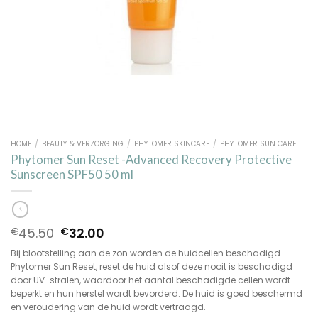
HOME
/
BEAUTY & VERZORGING
/
PHYTOMER SKINCARE
/
PHYTOMER SUN CARE
Phytomer Sun Reset -Advanced Recovery Protective
Sunscreen SPF50 50 ml
Oorspronkelijke
Huidige
45.50
32.00
€
€
prijs
prijs
Bij blootstelling aan de zon worden de huidcellen beschadigd.
was:
is:
Phytomer Sun Reset, reset de huid alsof deze nooit is beschadigd
€45.50.
€32.00.
door UV-stralen, waardoor het aantal beschadigde cellen wordt
beperkt en hun herstel wordt bevorderd. De huid is goed beschermd
en veroudering van de huid wordt vertraagd.