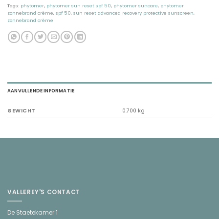
Tags:
phytomer
,
phytomer sun reset spf 50
,
phytomer suncare
,
phytomer
zonnebrand crème
,
spf 50
,
sun reset advanced recovery protective sunscreen
,
zonnebrand crème
AANVULLENDE INFORMATIE
GEWICHT
0.700 kg
VALLEREY'S CONTACT
De Staetekamer 1