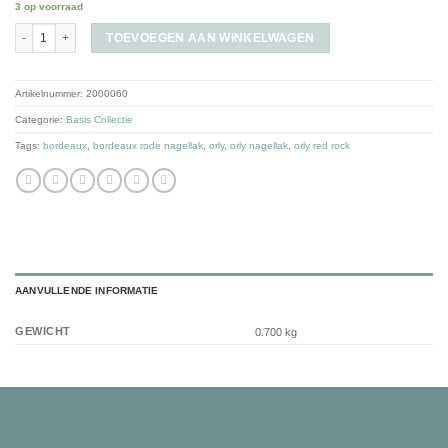
3 op voorraad
Red Rock aantal
TOEVOEGEN AAN WINKELWAGEN
Artikelnummer:
2000060
Categorie:
Basis Collectie
Tags:
bordeaux
,
bordeaux rode nagellak
,
orly
,
orly nagellak
,
orly red rock
AANVULLENDE INFORMATIE
GEWICHT
0.700 kg