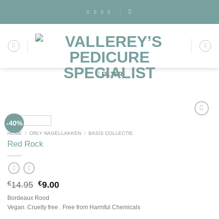
Skip
to
content
FILTER
-40%
HOME
/
ORLY NAGELLAKKEN
/
BASIS COLLECTIE
Toevoegen
Red Rock
aan
wenslijst
Oorspronkelijke
Huidige
€
14.95
€
9.00
prijs
prijs
Bordeaux Rood
was:
is:
Vegan. Cruelty free . Free from Harmful Chemicals
€14.95.
€9.00.