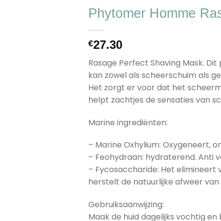
wenslijst
Phytomer Homme Ras
27.30
€
Rasage Perfect Shaving Mask. Dit 
kan zowel als scheerschuim als g
Het zorgt er voor dat het scheerme
helpt zachtjes de sensaties van s
Marine ingrediënten:
– Marine Oxhylium: Oxygeneert, ont
– Feohydraan: hydraterend. Anti 
– Fycosaccharide: Het elimineert v
herstelt de natuurlijke afweer van 
Gebruiksaanwijzing:
Maak de huid dagelijks vochtig e