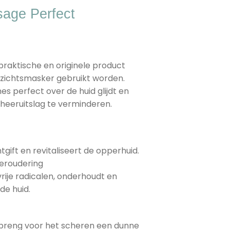
age Perfect
praktische en originele product
ezichtsmasker gebruikt worden.
s perfect over de huid glijdt en
cheeruitslag te verminderen.
gift en revitaliseert de opperhuid.
veroudering
rije radicalen, onderhoudt en
de huid.
n breng voor het scheren een dunne