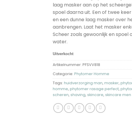
laag masker aan op het scheergeb
spoel daarna uit. Een of twee kee
en een dunne laag masker over het
aanbrengen. Laat het masker enkel
Scheer zoals gewoonlijk en spoel 
water.
Uitverkocht
Artikelnummer:
PFSVV818
Categorie:
Phytomer Homme
Tags:
huidverzorging man
,
masker
,
phyt
homme
,
phytomer rasage perfect
,
phyto
scheren
,
shaving
,
skincare
,
skincare men