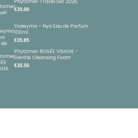
Phytomer Travel Set 2026
€
35.00
Yodeyma – Nya Eau de Parfum
100ml
€
35.85
Phytomer ROSÉE VISAGE -
Gentle Cleansing Foam
€
35.50