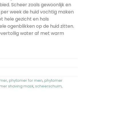
ied. Scheer zoals gewoonlijk en
r per week de huid vochtig maken
 hele gezicht en hals
e ogenblikken op de huid zitten.
overtollig water af met warm
omer
,
phytomer for men
,
phytomer
mer shaving mask
,
scheerschuim
,