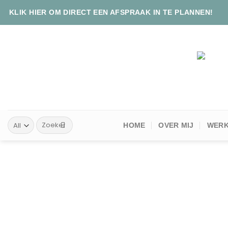
Skip
KLIK HIER OM DIRECT EEN AFSPRAAK IN TE PLANNEN!
to
content
Zoeken
HOME
OVER MIJ
WERK
naar: