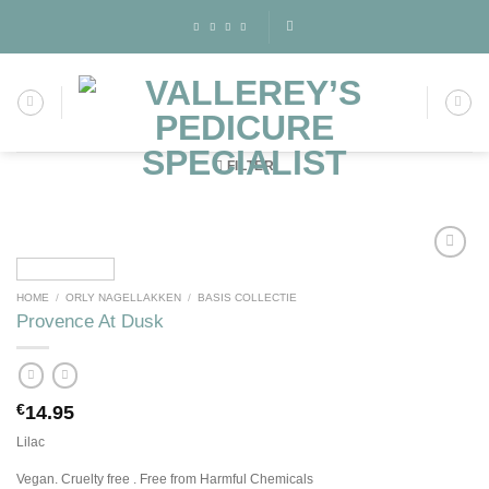
Skip
to
content
FILTER
HOME
/
ORLY NAGELLAKKEN
/
BASIS COLLECTIE
Toevoegen
Provence At Dusk
aan
wenslijst
€
14.95
Lilac
Vegan. Cruelty free . Free from Harmful Chemicals