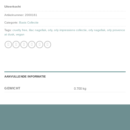
Uitverkocht
Artikelnummer:
2000161
Categorie:
Basis Collectie
Tags:
cruelty free
,
lilac nagellak
,
orly
,
orly impressions collectie
,
orly nagellak
,
orly provence
at dusk
,
vegan
AANVULLENDE INFORMATIE
GEWICHT
0.700 kg