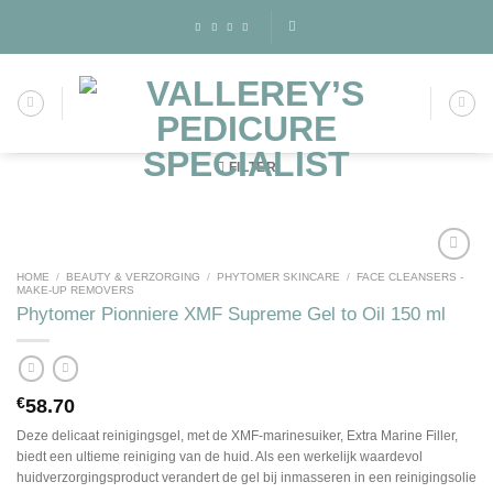
Skip
to
content
FILTER
HOME
/
BEAUTY & VERZORGING
/
PHYTOMER SKINCARE
/
FACE CLEANSERS -
MAKE-UP REMOVERS
Phytomer Pionniere XMF Supreme Gel to Oil 150 ml
Toevoegen
aan
wenslijst
€
58.70
Deze delicaat reinigingsgel, met de XMF-marinesuiker, Extra Marine Filler,
biedt een ultieme reiniging van de huid. Als een werkelijk waardevol
huidverzorgingsproduct verandert de gel bij inmasseren in een reinigingsolie