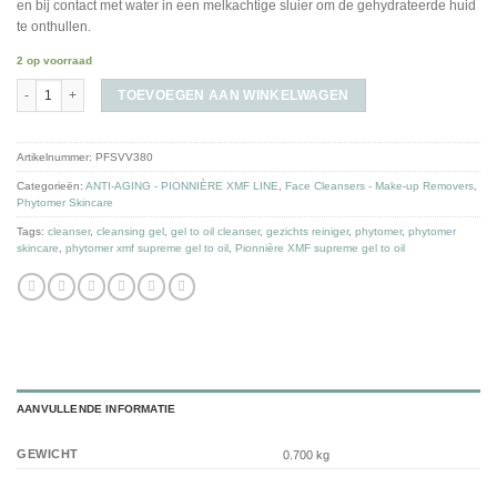
en bij contact met water in een melkachtige sluier om de gehydrateerde huid
te onthullen.
2 op voorraad
Phytomer Pionniere XMF Supreme Gel to Oil 150 ml aantal
TOEVOEGEN AAN WINKELWAGEN
Artikelnummer:
PFSVV380
Categorieën:
ANTI-AGING - PIONNIÈRE XMF LINE
,
Face Cleansers - Make-up Removers
,
Phytomer Skincare
Tags:
cleanser
,
cleansing gel
,
gel to oil cleanser
,
gezichts reiniger
,
phytomer
,
phytomer
skincare
,
phytomer xmf supreme gel to oil
,
Pionnière XMF supreme gel to oil
AANVULLENDE INFORMATIE
GEWICHT
0.700 kg