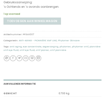
Gebruiksaanwijzing:
’s Ochtends en ’s avonds aanbrengen.
1 op voorraad
TOEVOEGEN AAN WINKELWAGEN
Artikelnummer:
PFSVV007
Categorieën:
ANTI-AGING - PIONNIÈRE XMF LINE
,
Phytomer Skincare
Tags:
anti aging
,
eye concentrate
,
oogverzorging
,
phytomer
,
phytomer xmf
,
pionnière
xmf eye fluid
,
xmf eye fluid
,
xmf pionier
,
xmf pionnière
AANVULLENDE INFORMATIE
GEWICHT
0.700 kg