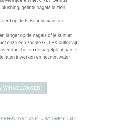
aarna verwijderen met ORLY Genius
blushing, getinte nagels te zien.
pireerd op de K-Beauty manicure.
gen langer op de nagels of je kunt er
 met onze een zachte GELFX buffer vijl.
over door het op de nagelplaat aan te
te laten inwerken en het met water
N WINKELWAGEN
Perfector Warm Blush
,
ORLY treatment
,
pH