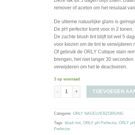
Deze lak tot 5 dagen blijft zitten. D
remover of aceton om het resulaat van 
De ultieme natuurlijke glans is geïns
De pH perfector komt voor in 2 tonen.
De zachte blush tint blijft tot wel 5 da
voor kiezen om de tint te verwijderen
Of gebruik de ORLY Cutique stain rem
brengen, het niet langer 30 seconden 
verwijderen om het te deactiveren.
3 op voorraad
ORLY pH Perfector - Warm Blush aantal
TOEVOEGEN AA
Categorie:
ORLY NAGELVERZORGING
Tags:
blush tint
,
ORLY pH Perfector
,
ORLY pH 
Perfector