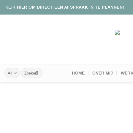
Skip
KLIK HIER OM DIRECT EEN AFSPRAAK IN TE PLANNEN!
to
content
Zoeken
HOME
OVER MIJ
WERK
naar: