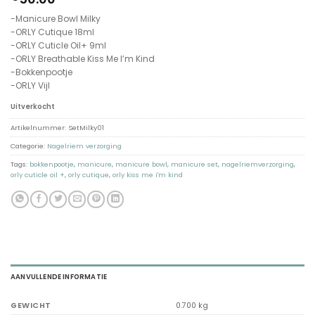
-Manicure Bowl Milky
-ORLY Cutique 18ml
-ORLY Cuticle Oil+ 9ml
-ORLY Breathable Kiss Me I’m Kind
-Bokkenpootje
-ORLY Vijl
Uitverkocht
Artikelnummer:
SetMilky01
Categorie:
Nagelriem verzorging
Tags:
bokkenpootje
,
manicure
,
manicure bowl
,
manicure set
,
nagelriemverzorging
,
orly cuticle oil +
,
orly cutique
,
orly kiss me i'm kind
AANVULLENDE INFORMATIE
GEWICHT
0.700 kg