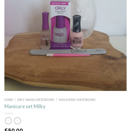
HOME
/
ORLY NAGELVERZORGING
/
NAGELRIEM VERZORGING
Manicure set Milky
50.00
€