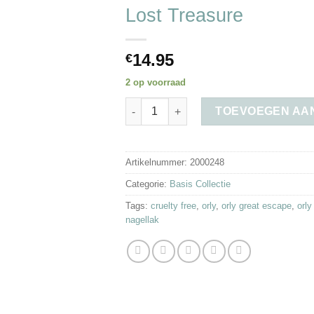
wenslijst
Lost Treasure
14.95
€
2 op voorraad
Lost Treasure aantal
TOEVOEGEN AA
Artikelnummer:
2000248
Categorie:
Basis Collectie
Tags:
cruelty free
,
orly
,
orly great escape
,
orly
nagellak