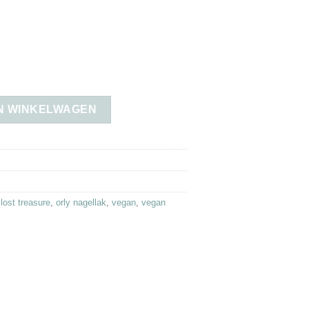
N WINKELWAGEN
 lost treasure
,
orly nagellak
,
vegan
,
vegan