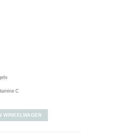
gels
itamine C
N WINKELWAGEN