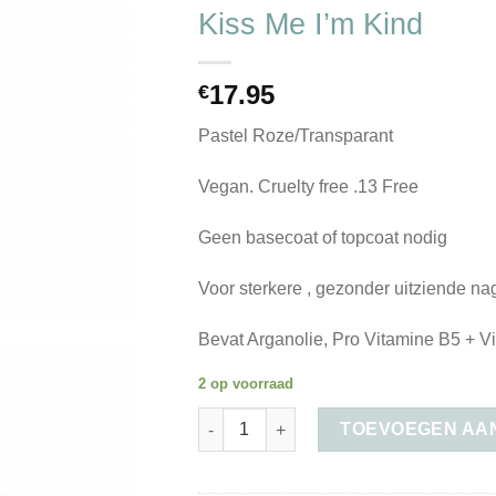
wenslijst
Kiss Me I’m Kind
17.95
€
Pastel Roze/Transparant
Vegan. Cruelty free .13 Free
Geen basecoat of topcoat nodig
Voor sterkere , gezonder uitziende na
Bevat Arganolie, Pro Vitamine B5 + V
2 op voorraad
Kiss Me I'm Kind aantal
TOEVOEGEN AA