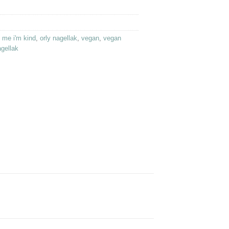
s me i'm kind
,
orly nagellak
,
vegan
,
vegan
gellak