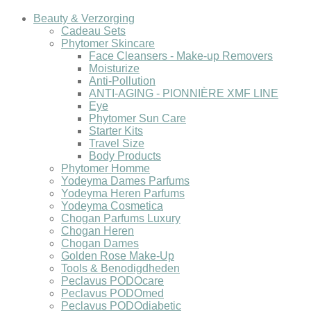
Beauty & Verzorging
Cadeau Sets
Phytomer Skincare
Face Cleansers - Make-up Removers
Moisturize
Anti-Pollution
ANTI-AGING - PIONNIÈRE XMF LINE
Eye
Phytomer Sun Care
Starter Kits
Travel Size
Body Products
Phytomer Homme
Yodeyma Dames Parfums
Yodeyma Heren Parfums
Yodeyma Cosmetica
Chogan Parfums Luxury
Chogan Heren
Chogan Dames
Golden Rose Make-Up
Tools & Benodigdheden
Peclavus PODOcare
Peclavus PODOmed
Peclavus PODOdiabetic