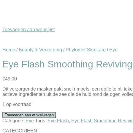
Toevoegen aan wenslijst
Home
/
Beauty & Verzorging
/
Phytomer Skincare
/
Eye
Eye Flash Smoothing Reviving
€
49.00
Dit verzorgende masker pakt snel rimpels, een doffe teint, teke
actieve ingrediënten uit de zee die de huid rond de ogen volled
1 op voorraad
Toevoegen aan winkelwagen
Categorie:
Eye
Tags:
Eye Flash
,
Eye Flash Smoothing Revivi
CATEGORIEEN