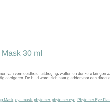
 Mask 30 ml
nen van vermoeidheid, uitdroging, wallen en donkere kringen aan. 
ig corrigeren. De huid wordt zichtbaar gladder voor een direct eg
ng Mask
,
eye mask
,
phytomer
,
phytomer eye
,
Phytomer Eye Fla