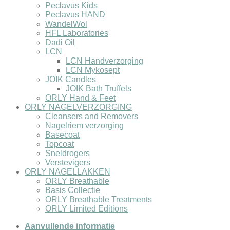
Peclavus Kids
Peclavus HAND
WandelWol
HFL Laboratories
Dadi Oil
LCN
LCN Handverzorging
LCN Mykosept
JOIK Candles
JOIK Bath Truffels
ORLY Hand & Feet
ORLY NAGELVERZORGING
Cleansers and Removers
Nagelriem verzorging
Basecoat
Topcoat
Sneldrogers
Verstevigers
ORLY NAGELLAKKEN
ORLY Breathable
Basis Collectie
ORLY Breathable Treatments
ORLY Limited Editions
Aanvullende informatie