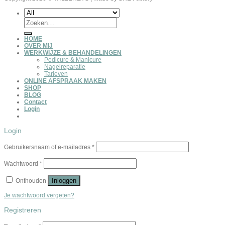
Zoeken
naar:
HOME
OVER MIJ
WERKWIJZE & BEHANDELINGEN
Pedicure & Manicure
Nagelreparatie
Tarieven
ONLINE AFSPRAAK MAKEN
SHOP
BLOG
Contact
Login
Login
Gebruikersnaam of e-mailadres
*
Wachtwoord
*
Inloggen
Onthouden
Je wachtwoord vergeten?
Registreren