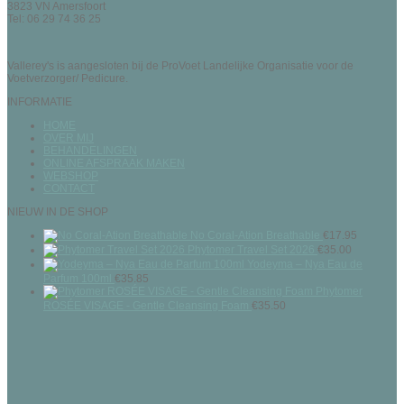
3823 VN Amersfoort
Tel: 06 29 74 36 25
Vallerey's is aangesloten bij de ProVoet Landelijke Organisatie voor de
Voetverzorger/ Pedicure.
INFORMATIE
HOME
OVER MIJ
BEHANDELINGEN
ONLINE AFSPRAAK MAKEN
WEBSHOP
CONTACT
NIEUW IN DE SHOP
No Coral-Ation Breathable
€
17.95
Phytomer Travel Set 2026
€
35.00
Yodeyma – Nya Eau de
Parfum 100ml
€
35.85
Phytomer
ROSÉE VISAGE - Gentle Cleansing Foam
€
35.50