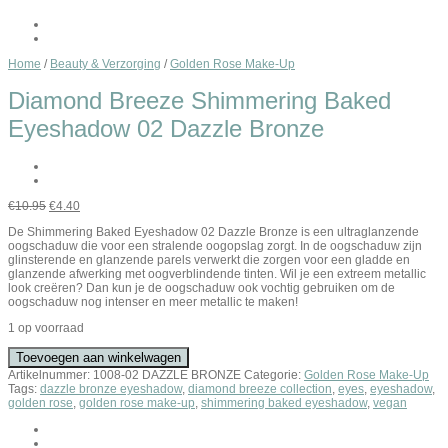
Home
/
Beauty & Verzorging
/
Golden Rose Make-Up
Diamond Breeze Shimmering Baked
Eyeshadow 02 Dazzle Bronze
Oorspronkelijke
Huidige
€
10.95
€
4.40
prijs
prijs
De Shimmering Baked Eyeshadow 02 Dazzle Bronze is een ultraglanzende
was:
is:
oogschaduw die voor een stralende oogopslag zorgt. In de oogschaduw zijn
€10.95.
€4.40.
glinsterende en glanzende parels verwerkt die zorgen voor een gladde en
glanzende afwerking met oogverblindende tinten. Wil je een extreem metallic
look creëren? Dan kun je de oogschaduw ook vochtig gebruiken om de
oogschaduw nog intenser en meer metallic te maken!
1 op voorraad
Toevoegen aan winkelwagen
Artikelnummer:
1008-02 DAZZLE BRONZE
Categorie:
Golden Rose Make-Up
Tags:
dazzle bronze eyeshadow
,
diamond breeze collection
,
eyes
,
eyeshadow
,
golden rose
,
golden rose make-up
,
shimmering baked eyeshadow
,
vegan