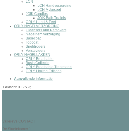
LCN
LCN Handverzorging
LCN Mykosept
JOIK Candles
JOIK Bath Truffels
ORLY Hand & Feet
ORLY NAGELVERZORGING
Cleansers and Removers
Nagelriem verzorging
Basecoat
Topcoat
Sneldrogers
Verstevigers
ORLY NAGELLAKKEN
ORLY Breathable
Basis Collectie
ORLY Breathable Treatments
ORLY Limited Editions
Aanvullende informatie
Gewicht
0.175 kg
Vallerey's CONTACT
De Staetekamer 1