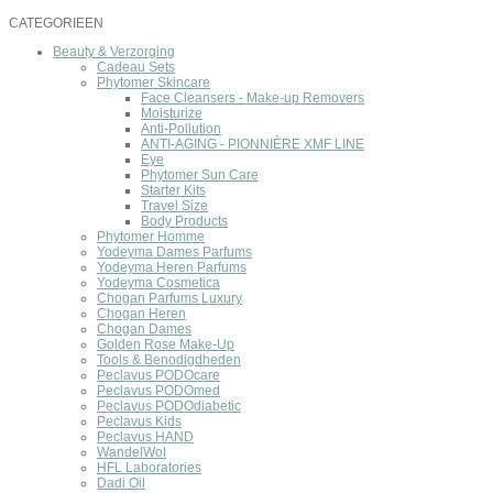
CATEGORIEEN
Beauty & Verzorging
Cadeau Sets
Phytomer Skincare
Face Cleansers - Make-up Removers
Moisturize
Anti-Pollution
ANTI-AGING - PIONNIÈRE XMF LINE
Eye
Phytomer Sun Care
Starter Kits
Travel Size
Body Products
Phytomer Homme
Yodeyma Dames Parfums
Yodeyma Heren Parfums
Yodeyma Cosmetica
Chogan Parfums Luxury
Chogan Heren
Chogan Dames
Golden Rose Make-Up
Tools & Benodigdheden
Peclavus PODOcare
Peclavus PODOmed
Peclavus PODOdiabetic
Peclavus Kids
Peclavus HAND
WandelWol
HFL Laboratories
Dadi Oil