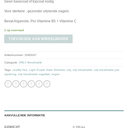
Geen basecoat of topcoat nodig
Voor sterkere , gezonder uitziende nagels
Bevat Arganolie, Pro Vitamine B5 + Vitamine C
1 op voorraad
TOEVOEGEN AAN WINKELWAGEN
Artikelnummer:
2060047
Categorie:
ORLY Breathable
Tags:
cruellty free
,
Light Purple Satin Shimmer
,
orly
,
orly breathable
,
orly breathable just
squid-ing
,
orly breathable nagellak
,
vegan
AANVULLENDE INFORMATIE
GEWICHT
0.700 kg