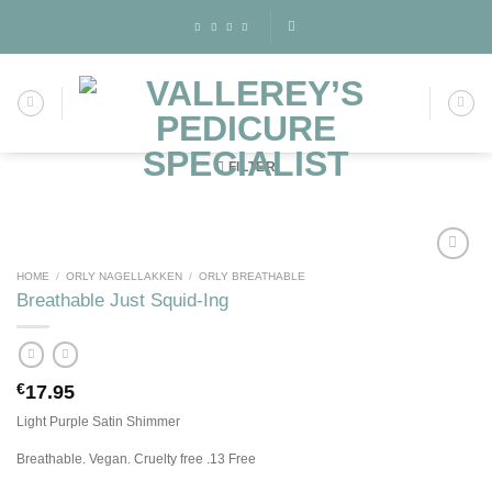
Skip
to
content
FILTER
HOME
/
ORLY NAGELLAKKEN
/
ORLY BREATHABLE
Breathable Just Squid-Ing
Toevoegen
aan
wenslijst
€
17.95
Light Purple Satin Shimmer
Breathable. Vegan. Cruelty free .13 Free