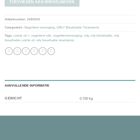
TOEVOEGEN AAN WINKELWAGEN
Artikelnummer:
2460003
Categorieën:
Nagelriem verzorging
,
ORLY Breathable Treatments
Tags:
cuticle oil +
,
nagelriem olie
,
nagelriemverzorging
,
orly
,
orly breathable
,
orly
breathable cuticle oil
,
orly breathable treatments
AANVULLENDE INFORMATIE
GEWICHT
0.700 kg