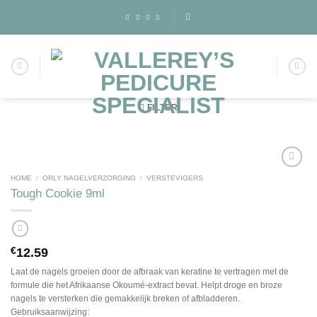
Skip
to
content
FILTER
HOME
/
ORLY NAGELVERZORGING
/
VERSTEVIGERS
Tough Cookie 9ml
Toevoegen
aan
wenslijst
€
12.59
Laat de nagels groeien door de afbraak van keratine te vertragen met de
formule die het Afrikaanse Okoumé-extract bevat. Helpt droge en broze
nagels te versterken die gemakkelijk breken of afbladderen.
Gebruiksaanwijzing: