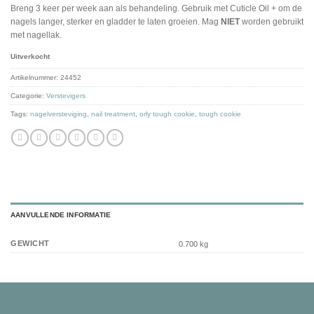
Breng 3 keer per week aan als behandeling. Gebruik met Cuticle Oil + om de
nagels langer, sterker en gladder te laten groeien. Mag
NIET
worden gebruikt
met nagellak.
Uitverkocht
Artikelnummer:
24452
Categorie:
Verstevigers
Tags:
nagelversteviging
,
nail treatment
,
orly tough cookie
,
tough cookie
AANVULLENDE INFORMATIE
GEWICHT
0.700 kg