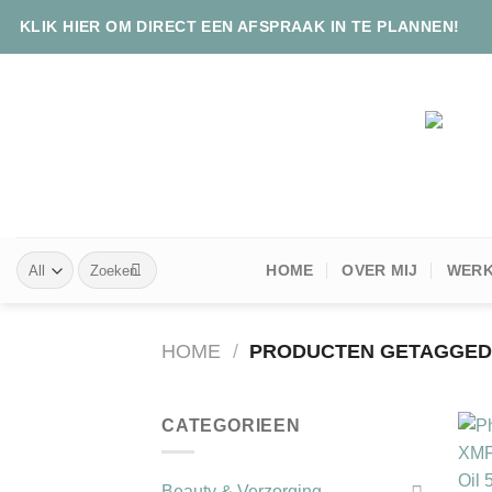
Skip
KLIK HIER OM DIRECT EEN AFSPRAAK IN TE PLANNEN!
to
content
Zoeken
HOME
OVER MIJ
WERK
naar:
HOME
/
PRODUCTEN GETAGGED
CATEGORIEEN
+
Beauty & Verzorging