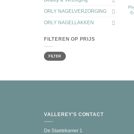
Ph
ORLY NAGELVERZORGING
E
ORLY NAGELLAKKEN
FILTEREN OP PRIJS
Min.
Max.
FILTER
prijs
prijs
VALLEREY'S CONTACT
De Staetekamer 1