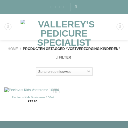
Skip
to
content
HOME
/
PRODUCTEN GETAGGED “VOETVERZORGING KINDEREN”
FILTER
Peclavus Kids Voetcreme 100ml
€
15.00
Toevoegen
aan
wenslijst