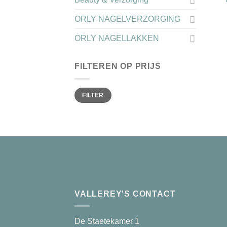
ORLY NAGELVERZORGING
ORLY NAGELLAKKEN
FILTEREN OP PRIJS
Min.
Max.
FILTER
prijs
prijs
VALLEREY'S CONTACT
De Staetekamer 1