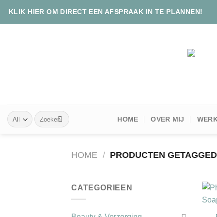
Skip
KLIK HIER OM DIRECT EEN AFSPRAAK IN TE PLANNEN!
to
content
Zoeken
HOME
OVER MIJ
WERK
naar:
HOME
/
PRODUCTEN GETAGGED
CATEGORIEEN
+
Beauty & Verzorging