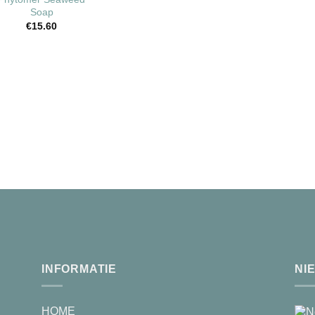
Soap
Toevoegen
aan
€
15.60
wenslijst
INFORMATIE
NI
HOME