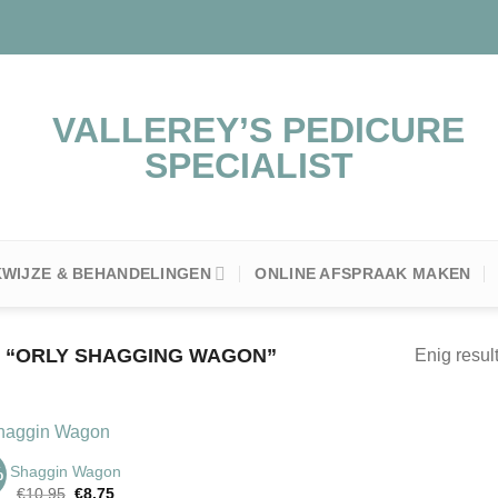
WIJZE & BEHANDELINGEN
ONLINE AFSPRAAK MAKEN
“ORLY SHAGGING WAGON”
Enig resul
Shaggin Wagon
%
Oorspronkelijke
Huidige
€
10.95
€
8.75