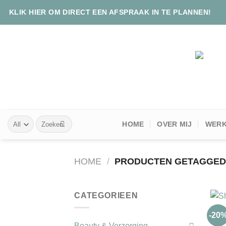
Skip
KLIK HIER OM DIRECT EEN AFSPRAAK IN TE PLANNEN!
to
content
Zoeken
HOME
OVER MIJ
WERK
naar:
HOME
/
PRODUCTEN GETAGGED 
+
CATEGORIEEN
-20
Beauty & Verzorging