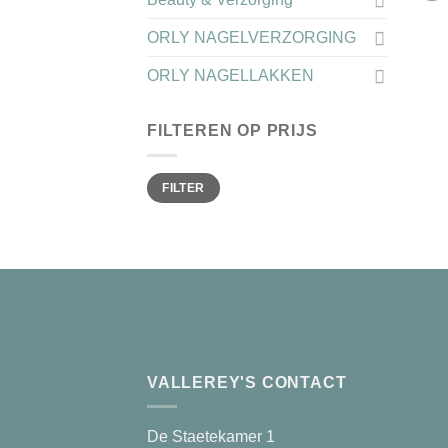
ORLY NAGELVERZORGING
ORLY NAGELLAKKEN
FILTEREN OP PRIJS
Min.
Max.
FILTER
prijs
prijs
VALLEREY'S CONTACT
De Staetekamer 1