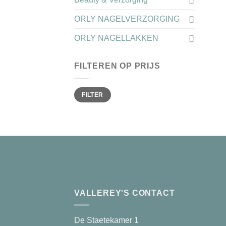
ORLY NAGELVERZORGING
ORLY NAGELLAKKEN
FILTEREN OP PRIJS
Min.
Max.
FILTER
prijs
prijs
VALLEREY'S CONTACT
De Staetekamer 1