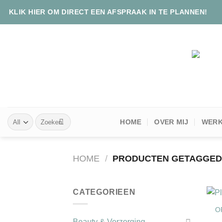
Skip
KLIK HIER OM DIRECT EEN AFSPRAAK IN TE PLANNEN!
to
content
Zoeken
HOME
OVER MIJ
WERK
naar:
HOME
/
PRODUCTEN GETAGGED 
+
CATEGORIEEN
OR
Beauty & Verzorging