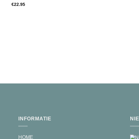
€
22.95
Toevoegen
aan
wenslijst
INFORMATIE
NI
HOME